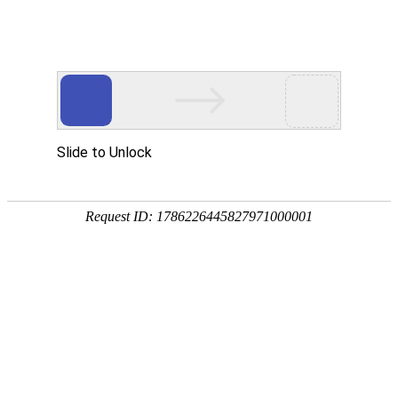
久联云产品
久联云产品体系支撑您的各类上云业务场景
售前咨询
成都电信双电机柜
成都电信1U托管（双电）