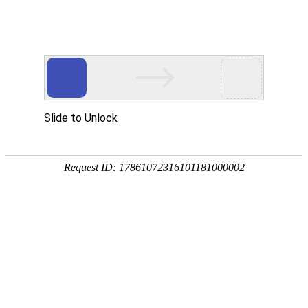
久联云产品
深圳电信优德官网器
NEW
库存：979
深圳优德官网器-A型
处理器：4核
内 存：4G
I P：1个