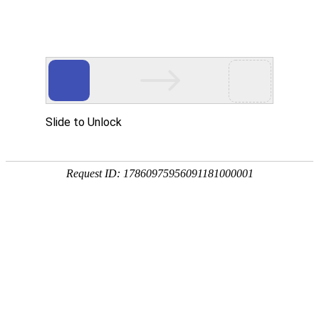
久联云产品
久联云产品体系支撑您的各类上云业务场景
售前咨询
内蒙电信优德官网器
NEW
内蒙古优德官网器-A型