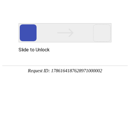
深圳优德官网器-A型
区域
深圳电信
CPU
4核
内存
4G