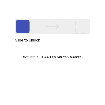
十堰高防BGP一型
地区区域
湖北十堰
CPU
E5 2680v4*2
内存
64G