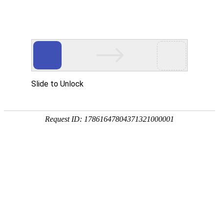
香港优德官网器-H型
区域
香港CN2
CPU
32核
内存
32G